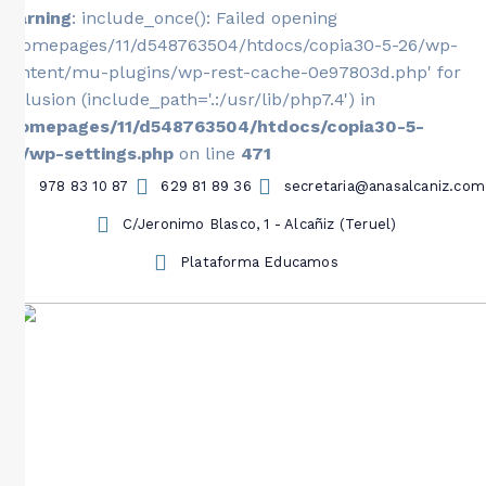
Warning
: include_once(): Failed opening
'/homepages/11/d548763504/htdocs/copia30-5-26/wp-
content/mu-plugins/wp-rest-cache-0e97803d.php' for
inclusion (include_path='.:/usr/lib/php7.4') in
/homepages/11/d548763504/htdocs/copia30-5-
26/wp-settings.php
on line
471
978 83 10 87
629 81 89 36
secretaria@anasalcaniz.com
C/Jeronimo Blasco, 1 - Alcañiz (Teruel)
Plataforma Educamos